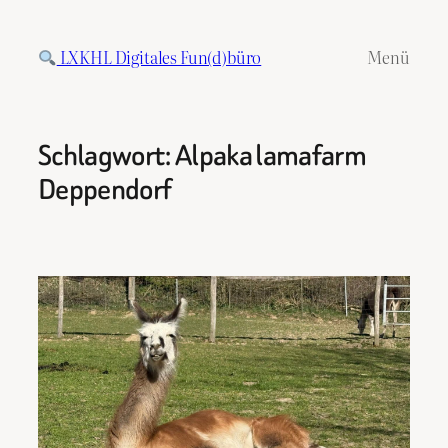
Zum
Inhalt
LXKHL Digitales Fun(d)büro
Menü
springen
Schlagwort:
Alpaka lamafarm
Deppendorf