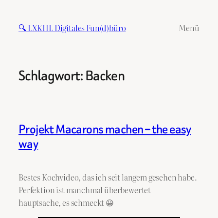
Zum
Inhalt
🔍 LXKHL Digitales Fun(d)büro
Menü
springen
Schlagwort:
Backen
Projekt Macarons machen – the easy
way
Bestes Kochvideo, das ich seit langem gesehen habe.
Perfektion ist manchmal überbewertet –
hauptsache, es schmeckt 😀