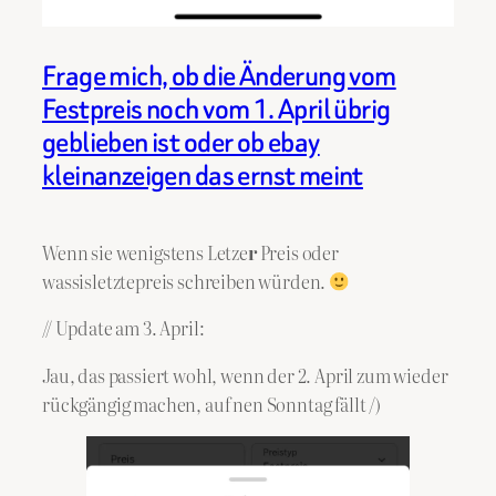
Frage mich, ob die Änderung vom
Festpreis noch vom 1. April übrig
geblieben ist oder ob ebay
kleinanzeigen das ernst meint
Wenn sie wenigstens Letze
r
Preis oder
wassisletztepreis schreiben würden.
// Update am 3. April:
Jau, das passiert wohl, wenn der 2. April zum wieder
rückgängig machen, auf nen Sonntag fällt /)