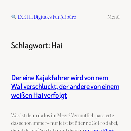
Zum
Inhalt
LXKHL Digitales Fun(d)büro
Menü
springen
Schlagwort:
Hai
Der eine Kajakfahrer wird von nem
Wal verschluckt, der andere von einem
weißen Hai verfolgt
Was ist denn da los im Meer? Vermutlich passierte
das schon immer – nur jetzt ist öfter ne GoPro dabei,
damit das auf YouTube und dann in
unseren Blogs