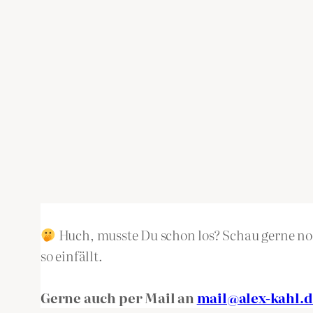
Huch, musste Du schon los? Schau gerne noc
so einfällt.
Gerne auch per Mail an
mail@alex-kahl.d