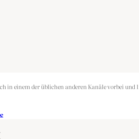
h in einem der üblichen anderen Kanäle vorbei und li
e
n
k