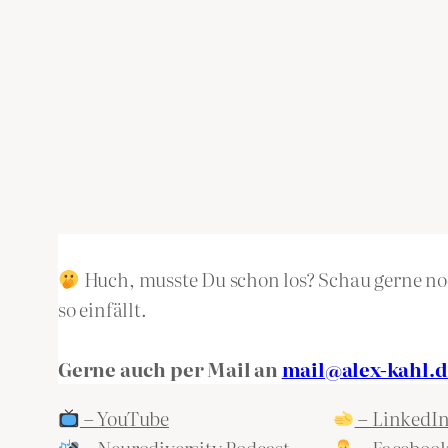
Huch, musste Du schon los? Schau gerne noc
so einfällt.
Gerne auch per Mail an
mail@alex-kahl.d
– YouTube
– LinkedI
– Neurodiversity Podcast
– Faceboo