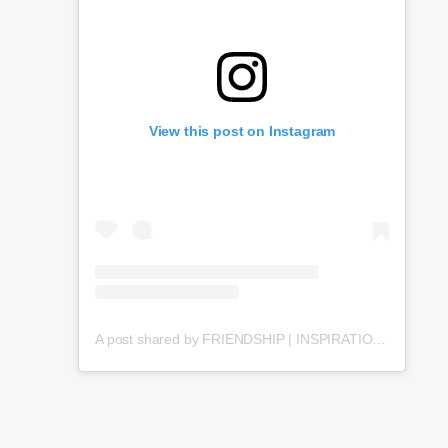
View this post on Instagram
A post shared by FRIENDSHIP | INSPIRATION | SELF LOVE (@ferociouslyfemale.co)