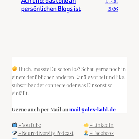
Ach und: das tolle an
1. Mai
persönlichen Blogs ist
2026
Huch, musste Du schon los? Schau gerne noch in
einem der üblichen anderen Kanäle vorbei und like,
subscribe oder connecte oder was Dir sonst so
einfällt.
Gerne auch per Mail an
mail@alex-kahl.de
– YouTube
– LinkedIn
– Neurodiversity Podcast
– Facebook