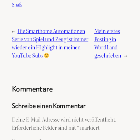
Spaß
←
Die Smarthome Automationen
Mein erstes
Serie von Spiel und Zeug ist immer
Posting in
wieder ein Highlight in meinen
WordLand
YouTube Subs
geschrieben
→
Kommentare
Schreibe einen Kommentar
Deine E-Mail-Adresse wird nicht veröffentlicht.
Erforderliche Felder sind mit
*
markiert