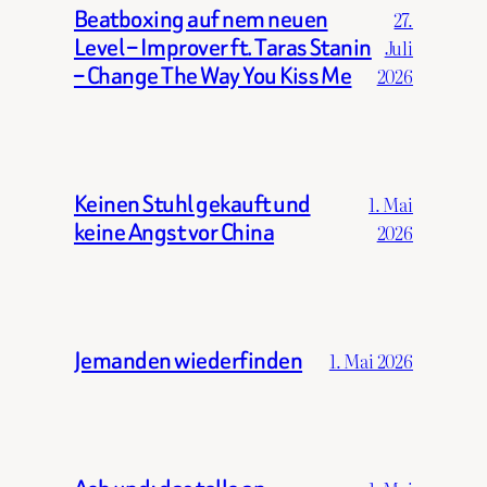
Beatboxing auf nem neuen
27.
Level – Improver ft. Taras Stanin
Juli
– Change The Way You Kiss Me
2026
Keinen Stuhl gekauft und
1. Mai
keine Angst vor China
2026
Jemanden wiederfinden
1. Mai 2026