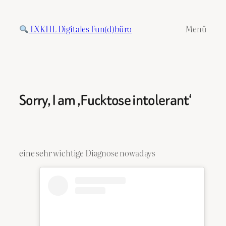
Zum
Inhalt
LXKHL Digitales Fun(d)büro
Menü
springen
Sorry, I am ‚Fucktose intolerant‘
eine sehr wichtige Diagnose nowadays