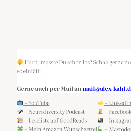
Huch, musste Du schon los? Schau gerne noc
so einfällt.
Gerne auch per Mail an
mail@alex-kahl.d
– YouTube
– LinkedI
– Neurodiversity Podcast
– Faceboo
– Leseliste auf GoodReads
– Instagr
– Mein Amazon Wunschzettel
– Mastodo