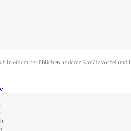
h in einem der üblichen anderen Kanäle vorbei und li
e
n
k
am
n