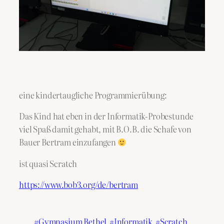
eine kindertaugliche Programmierübung:
Das Kind hat eben in der Informatik-Probestunde
viel Spaß damit gehabt, mit B.O.B. die Schafe von
Bauer Bertram einzufangen
ist quasi Scratch
https://www.bob3.org/de/bertram
Gymnasium Bethel
Informatik
Scratch