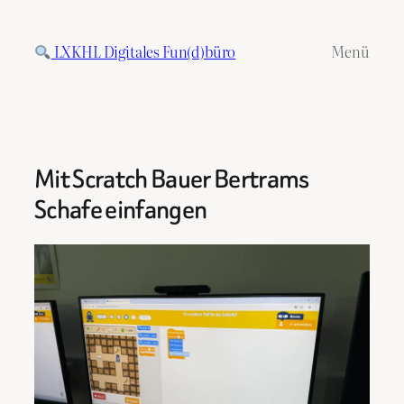
Zum
Inhalt
LXKHL Digitales Fun(d)büro
Menü
springen
Mit Scratch Bauer Bertrams
Schafe einfangen