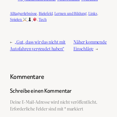
Alltagserlebnisse
, 
Bielefeld
, 
Lernen und Bildung
, 
Links
, 
Spielen
, 
Tech
←
„Gut, dass wir das nicht mit
Näher kommende
Autofahren vergeudet haben“
Einschläge
→
Kommentare
Schreibe einen Kommentar
Deine E-Mail-Adresse wird nicht veröffentlicht.
Erforderliche Felder sind mit
*
markiert