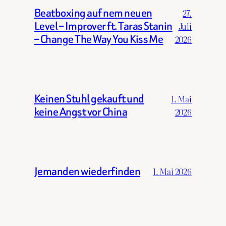
Beatboxing auf nem neuen
27.
Level – Improver ft. Taras Stanin
Juli
– Change The Way You Kiss Me
2026
Keinen Stuhl gekauft und
1. Mai
keine Angst vor China
2026
Jemanden wiederfinden
1. Mai 2026