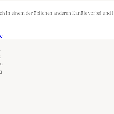
h in einem der üblichen anderen Kanäle vorbei und li
e
n
k
am
n