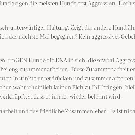
nd zeigen die meisten Hunde erst Aggression. Doch sob
isch-unterwürfiger Haltung. Zeigt der andere Hund ä
 sich das nächste Mal begegnen? Kein aggressives Gebe
n, traGEN Hunde die DNA in sich, die sowohl Aggressi
bei eng zusammenarbeiten. Diese Zusammenarbeit ent
anten Instinkte unterdrücken und zusammenarbeiten k
hen wahrscheinlich keinen Elch zu Fall bringen, bleib
verknüpft, sodass er immer wieder belohnt wird.
rbeit und das friedliche Zusammenleben. Es ist nicht 
.