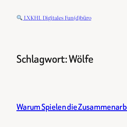
Zum
Inhalt
LXKHL Digitales Fun(d)büro
springen
Schlagwort:
Wölfe
Warum Spielen die Zusammenarbei