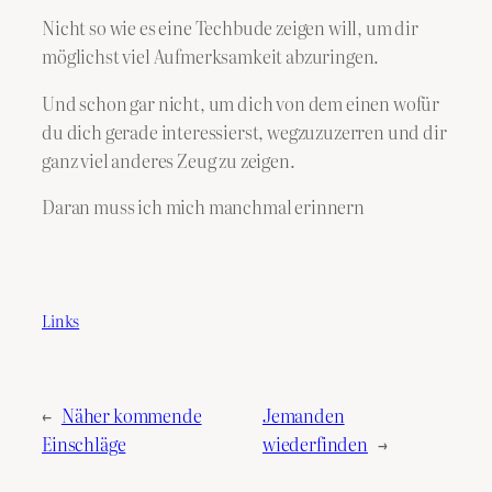
Nicht so wie es eine Techbude zeigen will, um dir
möglichst viel Aufmerksamkeit abzuringen.
Und schon gar nicht, um dich von dem einen wofür
du dich gerade interessierst, wegzuzuzerren und dir
ganz viel anderes Zeug zu zeigen.
Daran muss ich mich manchmal erinnern
Links
←
Näher kommende
Jemanden
Einschläge
wiederfinden
→