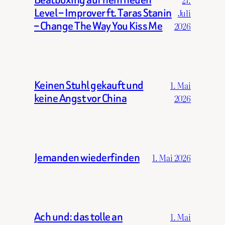
Level – Improver ft. Taras Stanin
Juli
– Change The Way You Kiss Me
2026
Keinen Stuhl gekauft und
1. Mai
keine Angst vor China
2026
Jemanden wiederfinden
1. Mai 2026
Ach und: das tolle an
1. Mai