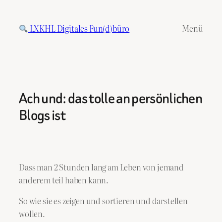
Zum
Inhalt
LXKHL Digitales Fun(d)büro
Menü
springen
Ach und: das tolle an persönlichen
Blogs ist
Dass man 2 Stunden lang am Leben von jemand
anderem teil haben kann.
So wie sie es zeigen und sortieren und darstellen
wollen.