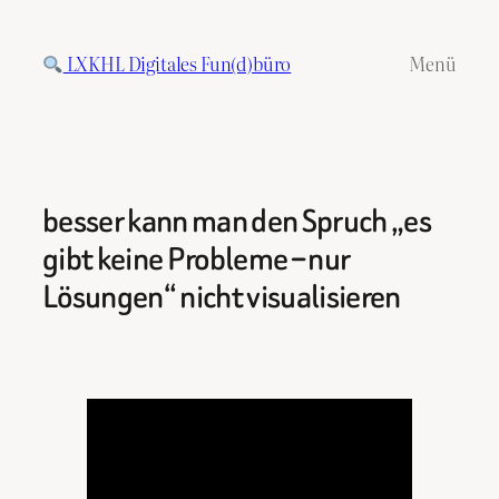
Zum
Inhalt
LXKHL Digitales Fun(d)büro
Menü
springen
besser kann man den Spruch „es
gibt keine Probleme – nur
Lösungen“ nicht visualisieren