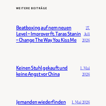
WEITERE BEITRÄGE
Beatboxing auf nem neuen
27.
Level – Improver ft. Taras Stanin
Juli
– Change The Way You Kiss Me
2026
Keinen Stuhl gekauft und
1. Mai
keine Angst vor China
2026
Jemanden wiederfinden
1. Mai 2026