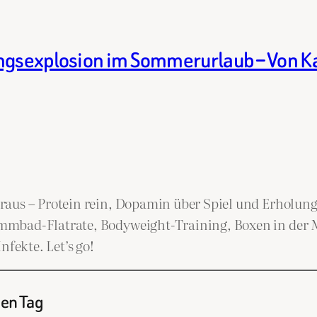
ungsexplosion im Sommerurlaub – Von 
raus – Protein rein, Dopamin über Spiel und Erholun
mmbad-Flatrate, Bodyweight-Training, Boxen in der
nfekte. Let’s go!
nen Tag