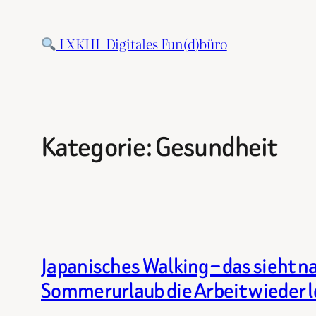
Zum
Inhalt
LXKHL Digitales Fun(d)büro
springen
Kategorie:
Gesundheit
Japanisches Walking – das sieht 
Sommerurlaub die Arbeit wieder l