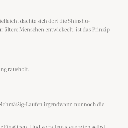
elleicht dachte sich dort die Shinshu-
r ältere Menschen entwickeelt, ist das Prinzip
ang rausholt.
gleichmäßig-Laufen irgendwann nur noch die
 Einsätzen. Und vor allem steuere ich selbst,