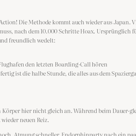
l-Action! Die Methode kommt auch wieder aus Japan. Vi
 muss, nach dem 10.000 Schritte Hoax. Ursprünglich fü
und freundlich wedelt:
Flughafen den letzten Boarding-Call hören
rtig ist die halbe Stunde, die alles aus dem Spazierg
in Körper hier nicht gleich an. Während beim Dauer-
 wieder neuen Reiz.
 hoch, Atmung schneller, Endorphinparty nach ein paar