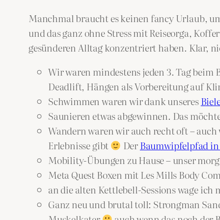
Manchmal braucht es keinen fancy Urlaub, um 
und das ganz ohne Stress mit Reiseorga, Koff
gesünderen Alltag konzentriert haben. Klar, n
Wir waren mindestens jeden 3. Tag beim B
Deadlift, Hängen als Vorbereitung auf K
Schwimmen waren wir dank unseres
Biel
Saunieren etwas abgewinnen. Das möchte
Wandern waren wir auch recht oft – auch 
Erlebnisse gibt
Der
Baumwipfelpfad in 
Mobility-Übungen zu Hause – unser morge
Meta Quest Boxen mit Les Mills Body Comb
an die alten Kettlebell-Sessions wage ich
Ganz neu und brutal toll: Strongman Sand
Muskelkater
auch wenn das noch der B