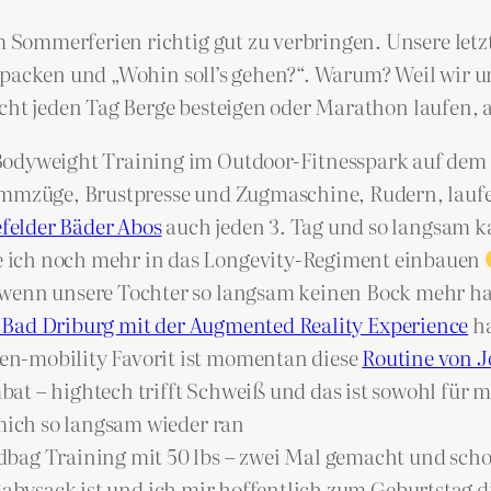
Sommerferien richtig gut zu verbringen. Unsere letz
erpacken und „Wohin soll’s gehen?“. Warum? Weil wir
icht jeden Tag Berge besteigen oder Marathon laufen, 
odyweight Training im Outdoor-Fitnesspark auf dem J
limmzüge, Brustpresse und Zugmaschine, Rudern, lauf
efelder Bäder Abos
auch jeden 3. Tag und so langsam k
 ich noch mehr in das Longevity-Regiment einbauen
wenn unsere Tochter so langsam keinen Bock mehr hat,
Bad Driburg mit der Augmented Reality Experience
ha
n-mobility Favorit ist momentan diese
Routine von J
at – hightech trifft Schweiß und das ist sowohl für m
 mich so langsam wieder ran
bag Training mit 50 lbs – zwei Mal gemacht und schon
abysack ist und ich mir hoffentlich zum Geburtstag d