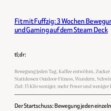
Fit mit Fuffzig: 3 Wochen Beweg
und Gaming auf dem Steam Deck
tl;dr:
Bewegung jeden Tag, Kaffee entwöhnt, Zucker 
Stattdessen Outdoor-Fitness, Wandern, Schwi
Ziel: 15 Kilo weniger, mehr Power und weniger I
Der Startschuss: Bewegung jeden einzel