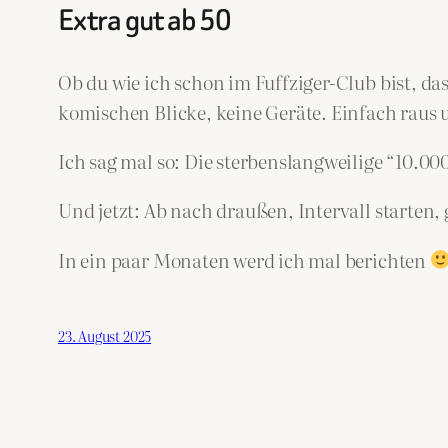
Extra gut ab 50
Ob du wie ich schon im Fuffziger-Club bist, das
komischen Blicke, keine Geräte. Einfach raus u
Ich sag mal so: Die sterbenslangweilige “10.0
Und jetzt: Ab nach draußen, Intervall starten, 
In ein paar Monaten werd ich mal berichten
23. August 2025