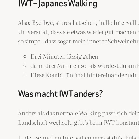
IWT – Japanes Walking
Also: Bye-bye, stures Latschen, hallo Interval
Universität, dass sie etwas wieder gut machen
so simpel, dass sogar mein innerer Schweineh
Drei Minuten lässig gehen
dann drei Minuten so, als würdest du am 
Diese Kombi fünfmal hintereinander udn fe
Was macht IWT anders?
Anders als das normale Walking passt sich de
Landschaft wechselt, gibt’s beim IWT konstant
In den schnellen Intervallen merkst du’s: Puls