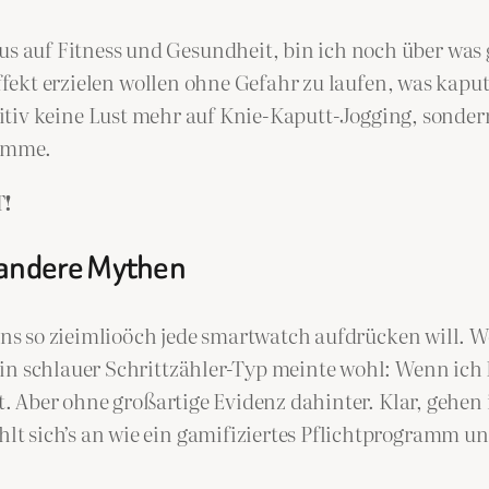
s auf Fitness und Gesundheit, bin ich noch über was ge
l Effekt erzielen wollen ohne Gefahr zu laufen, was k
itiv keine Lust mehr auf Knie-Kaputt-Jogging, sonde
komme.
T!
 andere Mythen
 uns so zieimlioöch jede smartwatch aufdrücken will. 
in schlauer Schrittzähler-Typ meinte wohl: Wenn ich L
t. Aber ohne großartige Evidenz dahinter. Klar, gehen 
 sich’s an wie ein gamifiziertes Pflichtprogramm und 