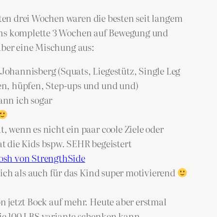
ten drei Wochen waren die besten seit langem
 uns komplette 3 Wochen auf Bewegung und
aber eine Mischung aus:
ohannisberg (Squats, Liegestütz, Single Leg
en, hüpfen, Step-ups und und und)
ann ich sogar
 wenn es nicht ein paar coole Ziele oder
t die Kids bspw. SEHR begeistert
osh von StrengthSide
ich als auch für das Kind super motivierend
 jetzt Bock auf mehr. Heute aber erstmal
ie 100 LBS variante schenken kann