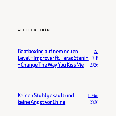
WEITERE BEITRÄGE
Beatboxing auf nem neuen
27.
Level – Improver ft. Taras Stanin
Juli
– Change The Way You Kiss Me
2026
Keinen Stuhl gekauft und
1. Mai
keine Angst vor China
2026