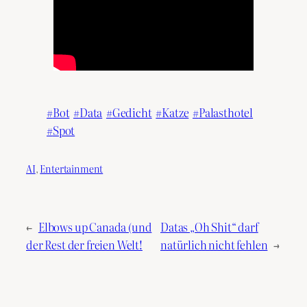
Bot
Data
Gedicht
Katze
Palasthotel
Spot
AI
, 
Entertainment
←
Elbows up Canada (und
Datas „Oh Shit“ darf
der Rest der freien Welt!
natürlich nicht fehlen
→