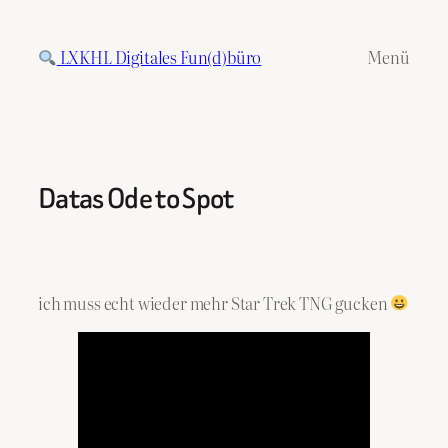
Zum
Inhalt
LXKHL Digitales Fun(d)büro
Menü
springen
Datas Ode to Spot
ich muss echt wieder mehr Star Trek TNG gucken