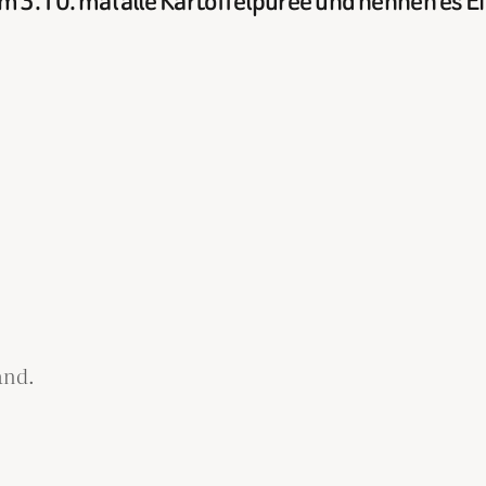
 3.10. mal alle Kartoffelpüree und nennen es E
and.