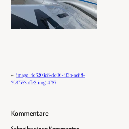
←
image_4c6203c8-dc06-4f3b-ae88-
3587553bffc2.img_4787
Kommentare
Schreibe einen Kommentar