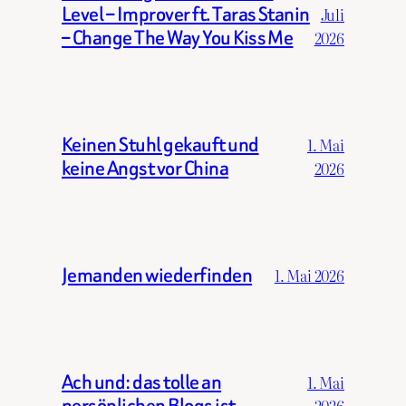
Level – Improver ft. Taras Stanin
Juli
– Change The Way You Kiss Me
2026
Keinen Stuhl gekauft und
1. Mai
keine Angst vor China
2026
Jemanden wiederfinden
1. Mai 2026
Ach und: das tolle an
1. Mai
persönlichen Blogs ist