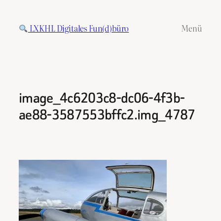
Zum
Inhalt
LXKHL Digitales Fun(d)büro
Menü
springen
image_4c6203c8-dc06-4f3b-
ae88-3587553bffc2.img_4787