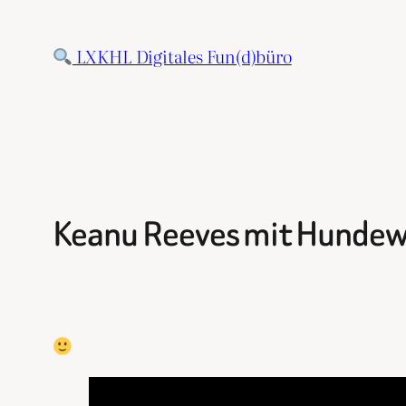
Zum
Inhalt
LXKHL Digitales Fun(d)büro
springen
Keanu Reeves mit Hundewe