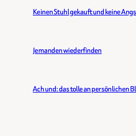
Keinen Stuhl gekauft und keine Angs
Jemanden wiederfinden
Ach und: das tolle an persönlichen Bl