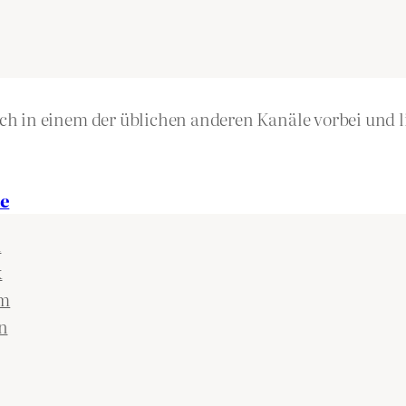
h in einem der üblichen anderen Kanäle vorbei und li
e
n
k
am
n