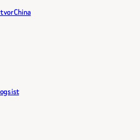
t vor China
ogs ist