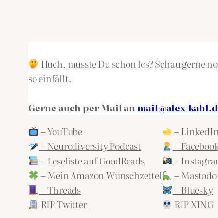
Huch, musste Du schon los? Schau gerne noc
so einfällt.
Gerne auch per Mail an
mail@alex-kahl.d
– YouTube
– LinkedI
– Neurodiversity Podcast
– Faceboo
– Leseliste auf GoodReads
– Instagr
– Mein Amazon Wunschzettel
– Mastodo
– Threads
– Bluesky
RIP Twitter
RIP XING