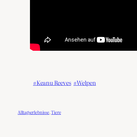
Keanu Reeves
Welpen
Alltagserlebnisse
, 
Tiere