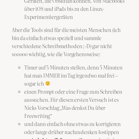
Geräten, die Obsidian können. Von Macbooks
über iOS und iPads bis zu den Linux-
Experimentiergeräten
Aber die Tools sind für die meisten Menschen (ich
bin da einfach etwas speziell und sammle
verschiedene Schreibmethoden ;-D) gar nicht
sooooo wichtig, wie die Vorgehensweise:
Timer auf 5 Minuten stellen, denn 5 Minuten
hat man IMMER im Tag irgendwo mal frei –
sogar ich
einen Prompt oder eine Frage zum Schreiben
aussuchen. Für diesen ersten Versuch ist es
Nicks Vorschlag „Was denkst Du über
Freewriting“
und dann einfach ohne etwas zu korrigieren
oder lange drüber nachzudenken lostippen