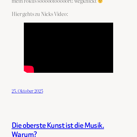
mein Fokus sooooofooooort! wegknickt
Hier gehts zu Nicks Video:
25. Oktober 2025
Die oberste Kunst ist die Musik.
Warum?