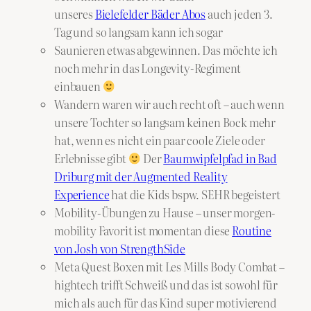
unseres
Bielefelder Bäder Abos
auch jeden 3.
Tag und so langsam kann ich sogar
Saunieren etwas abgewinnen. Das möchte ich
noch mehr in das Longevity-Regiment
einbauen
Wandern waren wir auch recht oft – auch wenn
unsere Tochter so langsam keinen Bock mehr
hat, wenn es nicht ein paar coole Ziele oder
Erlebnisse gibt
Der
Baumwipfelpfad in Bad
Driburg mit der Augmented Reality
Experience
hat die Kids bspw. SEHR begeistert
Mobility-Übungen zu Hause – unser morgen-
mobility Favorit ist momentan diese
Routine
von Josh von StrengthSide
Meta Quest Boxen mit Les Mills Body Combat –
hightech trifft Schweiß und das ist sowohl für
mich als auch für das Kind super motivierend