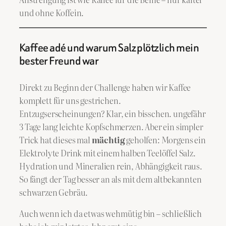
und ohne Koffein.
Kaffee adé und warum Salz plötzlich mein
bester Freund war
Direkt zu Beginn der Challenge haben wir Kaffee
komplett für uns gestrichen.
Entzugserscheinungen? Klar, ein bisschen. ungefähr
3 Tage lang leichte Kopfschmerzen. Aber ein simpler
Trick hat dieses mal
mächtig
geholfen: Morgens ein
Elektrolyte Drink mit einem halben Teelöffel Salz.
Hydration und Mineralien rein, Abhängigkeit raus.
So fängt der Tag besser an als mit dem altbekannten
schwarzen Gebräu.
Auch wenn ich da etwas wehmütig bin – schließlich