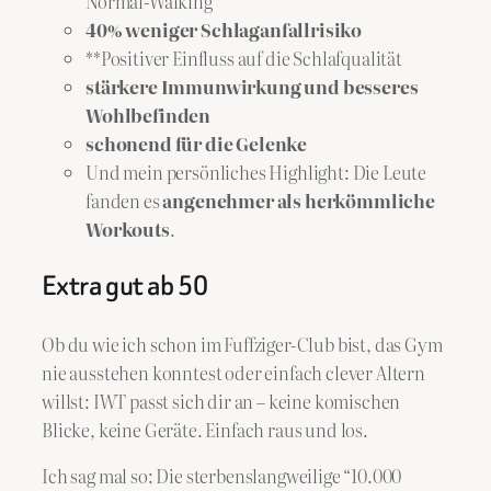
Normal-Walking
40% weniger Schlaganfallrisiko
**Positiver Einfluss auf die Schlafqualität
stärkere Immunwirkung und besseres
Wohlbefinden
schonend für die Gelenke
Und mein persönliches Highlight: Die Leute
fanden es
angenehmer als herkömmliche
Workouts
.
Extra gut ab 50
Ob du wie ich schon im Fuffziger-Club bist, das Gym
nie ausstehen konntest oder einfach clever Altern
willst: IWT passt sich dir an – keine komischen
Blicke, keine Geräte. Einfach raus und los.
Ich sag mal so: Die sterbenslangweilige “10.000