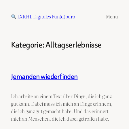
Zum
Inhalt
LXKHL Digitales Fun(d)büro
Menü
springen
Kategorie:
Alltagserlebnisse
Jemanden wiederfinden
Ich arbeite an einem Text über Dinge, die ich ganz
gut kann. Dabei muss ich mich an Dinge erinnern,
die ich ganz gut gemacht habe. Und das erinnert
mich an Menschen, die ich dabei getroffen habe.