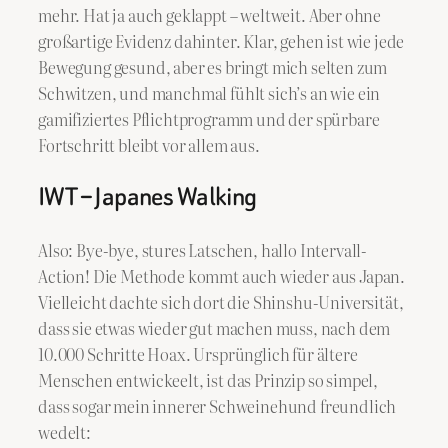
mehr. Hat ja auch geklappt – weltweit. Aber ohne
großartige Evidenz dahinter. Klar, gehen ist wie jede
Bewegung gesund, aber es bringt mich selten zum
Schwitzen, und manchmal fühlt sich’s an wie ein
gamifiziertes Pflichtprogramm und der spürbare
Fortschritt bleibt vor allem aus.
IWT – Japanes Walking
Also: Bye-bye, stures Latschen, hallo Intervall-
Action! Die Methode kommt auch wieder aus Japan.
Vielleicht dachte sich dort die Shinshu-Universität,
dass sie etwas wieder gut machen muss, nach dem
10.000 Schritte Hoax. Ursprünglich für ältere
Menschen entwickeelt, ist das Prinzip so simpel,
dass sogar mein innerer Schweinehund freundlich
wedelt: