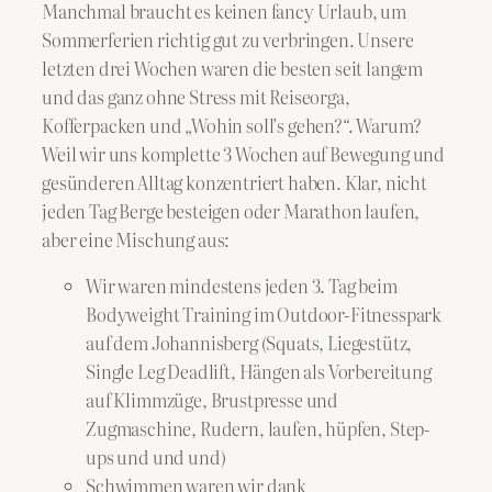
Manchmal braucht es keinen fancy Urlaub, um
Sommerferien richtig gut zu verbringen. Unsere
letzten drei Wochen waren die besten seit langem
und das ganz ohne Stress mit Reiseorga,
Kofferpacken und „Wohin soll’s gehen?“. Warum?
Weil wir uns komplette 3 Wochen auf Bewegung und
gesünderen Alltag konzentriert haben. Klar, nicht
jeden Tag Berge besteigen oder Marathon laufen,
aber eine Mischung aus:
Wir waren mindestens jeden 3. Tag beim
Bodyweight Training im Outdoor-Fitnesspark
auf dem Johannisberg (Squats, Liegestütz,
Single Leg Deadlift, Hängen als Vorbereitung
auf Klimmzüge, Brustpresse und
Zugmaschine, Rudern, laufen, hüpfen, Step-
ups und und und)
Schwimmen waren wir dank