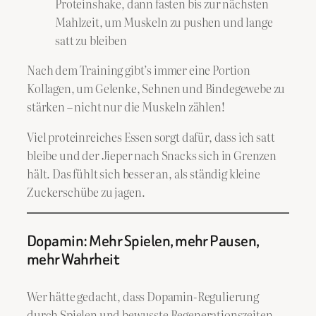
Proteinshake, dann fasten bis zur nächsten
Mahlzeit, um Muskeln zu pushen und lange
satt zu bleiben
Nach dem Training gibt’s immer eine Portion
Kollagen, um Gelenke, Sehnen und Bindegewebe zu
stärken – nicht nur die Muskeln zählen!
Viel proteinreiches Essen sorgt dafür, dass ich satt
bleibe und der Jieper nach Snacks sich in Grenzen
hält. Das fühlt sich besser an, als ständig kleine
Zuckerschübe zu jagen.
Dopamin: Mehr Spielen, mehr Pausen,
mehr Wahrheit
Wer hätte gedacht, dass Dopamin-Regulierung
durch Spielen und bewusste Regenerationszeiten