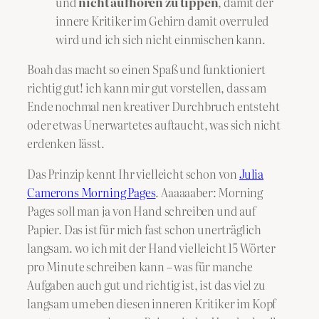
und
nicht aufhören zu tippen
, damit der
innere Kritiker im Gehirn damit overruled
wird und ich sich nicht einmischen kann.
Boah das macht so einen Spaß und funktioniert
richtig gut! ich kann mir gut vorstellen, dass am
Ende nochmal nen kreativer Durchbruch entsteht
oder etwas Unerwartetes auftaucht, was sich nicht
erdenken lässt.
Das Prinzip kennt Ihr vielleicht schon von
Julia
Camerons Morning Pages
. Aaaaaaber: Morning
Pages soll man ja von Hand schreiben und auf
Papier. Das ist für mich fast schon unerträglich
langsam. wo ich mit der Hand vielleicht 15 Wörter
pro Minute schreiben kann – was für manche
Aufgaben auch gut und richtig ist, ist das viel zu
langsam um eben diesen inneren Kritiker im Kopf