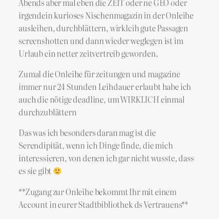
Abends aber mal eben die ZEIT oder ne GEO oder
irgendein kurioses Nischenmagazin in der Onleihe
ausleihen, durchblättern, wirklcih gute Passagen
screenshotten und dann wieder weglegen ist im
Urlaub ein netter zeitvertreib geworden.
Zumal die Onleihe für zeitungen und magazine
immer nur 24 Stunden Leihdauer erlaubt habe ich
auch die nötige deadline, um WIRKLICH einmal
durchzublättern
Das was ich besonders daran mag ist die
Serendipität, wenn ich Dinge finde, die mich
interessieren, von denen ich gar nicht wusste, dass
es sie gibt
**Zugang zur Onleihe bekommt Ihr mit einem
Account in eurer Stadtbibliothek ds Vertrauens**