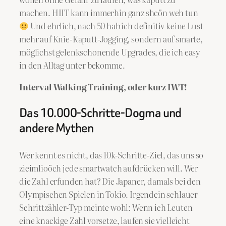
machen. HIIT kann immerhin ganz shcön weh tun
Und ehrlich, nach 50 hab ich definitiv keine Lust
mehr auf Knie-Kaputt-Jogging, sondern auf smarte,
möglichst gelenkschonende Upgrades, die ich easy
in den Alltag unter bekomme.
Interval Walking Training, oder kurz IWT!
Das 10.000-Schritte-Dogma und
andere Mythen
Wer kennt es nicht, das 10k-Schritte-Ziel, das uns so
zieimlioöch jede smartwatch aufdrücken will. Wer
die Zahl erfunden hat? Die Japaner, damals bei den
Olympischen Spielen in Tokio. Irgendein schlauer
Schrittzähler-Typ meinte wohl: Wenn ich Leuten
eine knackige Zahl vorsetze, laufen sie vielleicht