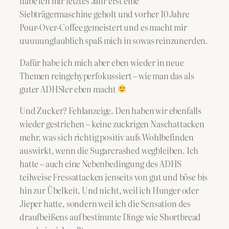
habe ich mir letztes Jahr erst eine
Siebträgermaschine geholt und vorher 10 Jahre
Pour-Over-Coffee gemeistert und es macht mir
uuuuunglaublich spaß mich in sowas reinzunerden.
Dafür habe ich mich aber eben wieder in neue
Themen reingehyperfokussiert – wie man das als
guter ADHSler eben macht
Und Zucker? Fehlanzeige. Den haben wir ebenfalls
wieder gestrichen – keine zuckrigen Naschattacken
mehr, was sich richtig positiv aufs Wohlbefinden
auswirkt, wenn die Sugarcrashed wegbleiben. Ich
hatte – auch eine Nebenbedingung des ADHS
teilweise Fressattacken jenseits von gut und böse bis
hin zur Übelkeit. Und nicht, weil ich Hunger oder
Jieper hatte, sondern weil ich die Sensation des
draufbeißens auf bestimmte Dinge wie Shortbread