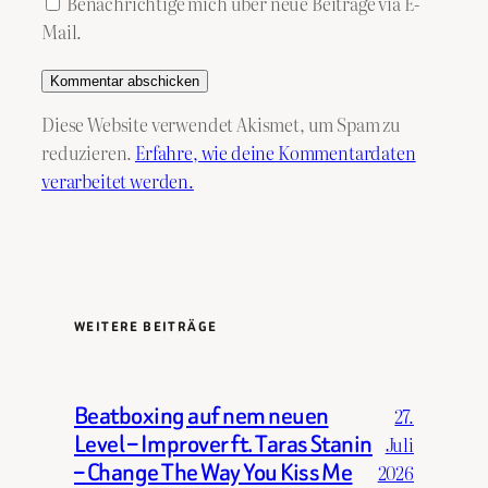
Benachrichtige mich über neue Beiträge via E-
Mail.
Diese Website verwendet Akismet, um Spam zu
reduzieren.
Erfahre, wie deine Kommentardaten
verarbeitet werden.
WEITERE BEITRÄGE
Beatboxing auf nem neuen
27.
Level – Improver ft. Taras Stanin
Juli
– Change The Way You Kiss Me
2026