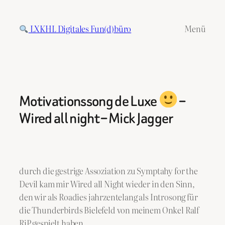
Zum
Inhalt
LXKHL Digitales Fun(d)büro
Menü
springen
Motivationssong de Luxe
–
Wired all night – Mick Jagger
durch die gestrige Assoziation zu Symptahy for the
Devil kam mir Wired all Night wieder in den Sinn,
den wir als Roadies jahrzentelang als Introsong für
die Thunderbirds Bielefeld von meinem Onkel Ralf
RiP gespielt haben.