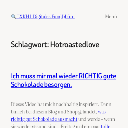
Zum
Inhalt
LXKHL Digitales Fun(d)büro
Menü
springen
Schlagwort:
Hotroastedlove
Ich muss mir mal wieder RICHTIG gute
Schokolade besorgen.
Dieses Video hat mich nachhaltig inspiriert. Dann
bin ich bei diesem Blog und Shop gelandet,
was
richtig gut Schokolade ausmacht
und werde – wenn
sie wieder gesund sind – Freitag mal ein paar
tolle