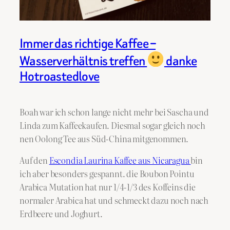
Immer das richtige Kaffee –
Wasserverhältnis treffen
danke
Hotroastedlove
Boah war ich schon lange nicht mehr bei Sascha und
Linda zum Kaffeekaufen. Diesmal sogar gleich noch
nen Oolong Tee aus Süd-China mitgenommen.
Auf den
Escondia Laurina Kaffee aus Nicaragua
bin
ich aber besonders gespannt. die Boubon Pointu
Arabica Mutation hat nur 1/4-1/3 des Koffeins die
normaler Arabica hat und schmeckt dazu noch nach
Erdbeere und Joghurt.