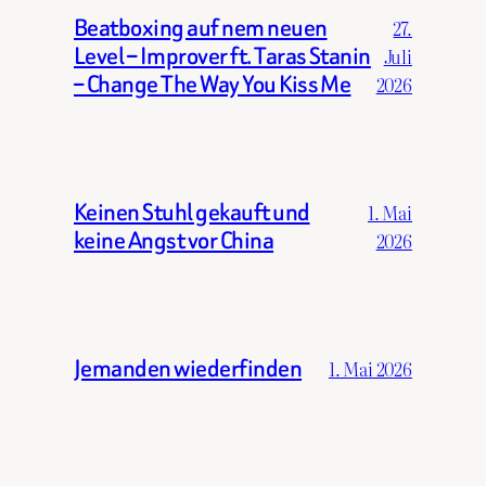
Beatboxing auf nem neuen
27.
Level – Improver ft. Taras Stanin
Juli
– Change The Way You Kiss Me
2026
Keinen Stuhl gekauft und
1. Mai
keine Angst vor China
2026
Jemanden wiederfinden
1. Mai 2026