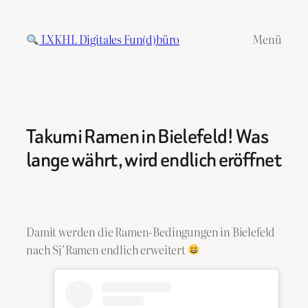
Zum
Inhalt
LXKHL Digitales Fun(d)büro
Menü
springen
Takumi Ramen in Bielefeld! Was
lange währt, wird endlich eröffnet
Damit werden die Ramen-Bedingungen in Bielefeld
nach Sj’Ramen endlich erweitert