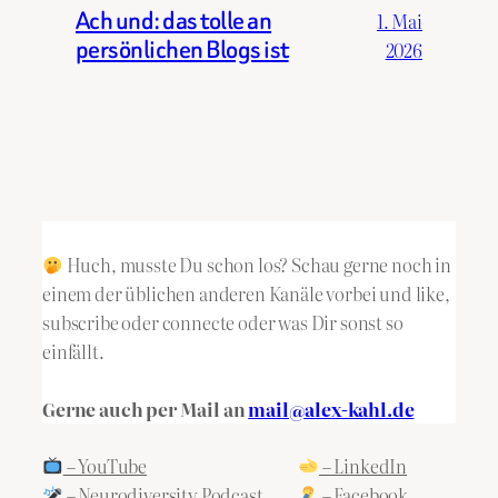
Ach und: das tolle an
1. Mai
persönlichen Blogs ist
2026
Huch, musste Du schon los? Schau gerne noch in
einem der üblichen anderen Kanäle vorbei und like,
subscribe oder connecte oder was Dir sonst so
einfällt.
Gerne auch per Mail an
mail@alex-kahl.de
– YouTube
– LinkedIn
– Neurodiversity Podcast
– Facebook