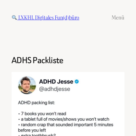
Zum
Inhalt
LXKHL Digitales Fun(d)büro
Menü
springen
ADHS Packliste