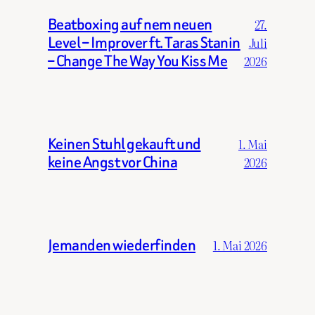
Beatboxing auf nem neuen
27.
Level – Improver ft. Taras Stanin
Juli
– Change The Way You Kiss Me
2026
Keinen Stuhl gekauft und
1. Mai
keine Angst vor China
2026
Jemanden wiederfinden
1. Mai 2026