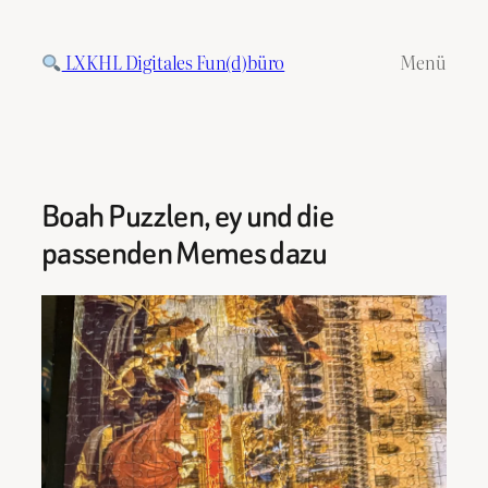
Zum
Inhalt
LXKHL Digitales Fun(d)büro
Menü
springen
Boah Puzzlen, ey und die
passenden Memes dazu