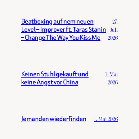
Beatboxing auf nem neuen
27.
Level – Improver ft. Taras Stanin
Juli
– Change The Way You Kiss Me
2026
Keinen Stuhl gekauft und
1. Mai
keine Angst vor China
2026
Jemanden wiederfinden
1. Mai 2026