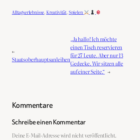
Alltagserlebnisse
, 
Kreativität
, 
Spielen
„Ja hallo! Ich möchte
einen Tisch reservieren
←
für 27 Leute. Aber nur 13
Staatsoberhauptsanleihen
Gedecke. Wir sitzen alle
auf einer Seite.“
→
Kommentare
Schreibe einen Kommentar
Deine E-Mail-Adresse wird nicht veröffentlicht.