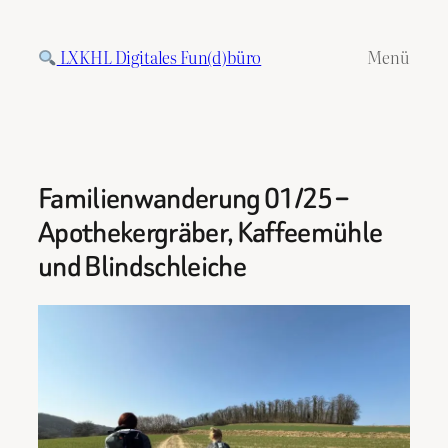
Zum
Inhalt
LXKHL Digitales Fun(d)büro
Menü
springen
Familienwanderung 01/25 –
Apothekergräber, Kaffeemühle
und Blindschleiche