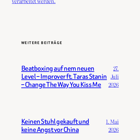
verarbeitet werden.
WEITERE BEITRÄGE
Beatboxing auf nem neuen
27.
Level – Improver ft. Taras Stanin
Juli
– Change The Way You Kiss Me
2026
Keinen Stuhl gekauft und
1. Mai
keine Angst vor China
2026