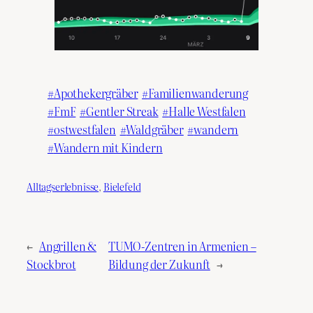
Apothekergräber
Familienwanderung
FmF
Gentler Streak
Halle Westfalen
ostwestfalen
Waldgräber
wandern
Wandern mit Kindern
Alltagserlebnisse
, 
Bielefeld
←
Angrillen &
TUMO-Zentren in Armenien –
Stockbrot
Bildung der Zukunft
→