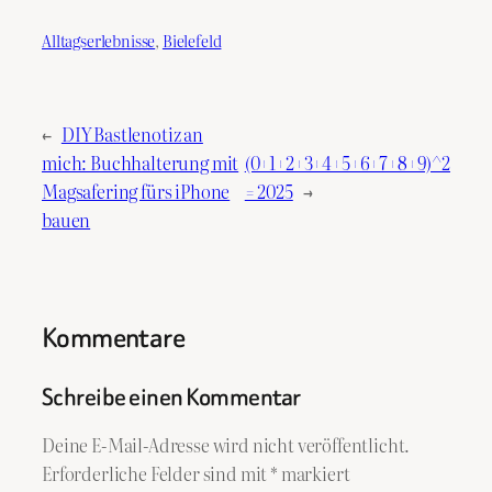
Alltagserlebnisse
, 
Bielefeld
←
DIY Bastlenotiz an
mich: Buchhalterung mit
(0+1+2+3+4+5+6+7+8+9)^2
Magsafering fürs iPhone
= 2025
→
bauen
Kommentare
Schreibe einen Kommentar
Deine E-Mail-Adresse wird nicht veröffentlicht.
Erforderliche Felder sind mit
*
markiert