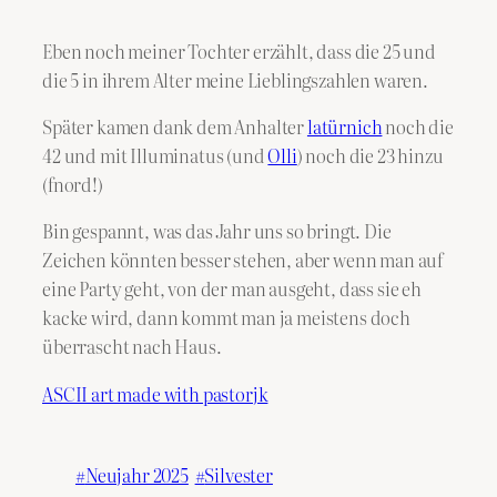
Eben noch meiner Tochter erzählt, dass die 25 und
die 5 in ihrem Alter meine Lieblingszahlen waren.
Später kamen dank dem Anhalter
latürnich
noch die
42 und mit Illuminatus (und
Olli
) noch die 23 hinzu
(fnord!)
Bin gespannt, was das Jahr uns so bringt. Die
Zeichen könnten besser stehen, aber wenn man auf
eine Party geht, von der man ausgeht, dass sie eh
kacke wird, dann kommt man ja meistens doch
überrascht nach Haus.
ASCII art made with pastorjk
Neujahr 2025
Silvester