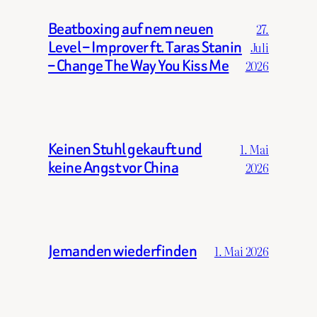
Beatboxing auf nem neuen
27.
Level – Improver ft. Taras Stanin
Juli
– Change The Way You Kiss Me
2026
Keinen Stuhl gekauft und
1. Mai
keine Angst vor China
2026
Jemanden wiederfinden
1. Mai 2026