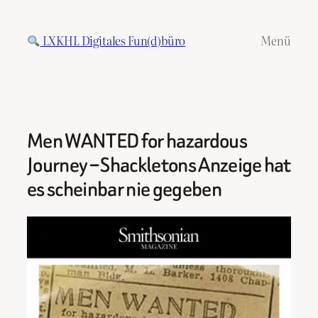
Zum
Inhalt
LXKHL Digitales Fun(d)büro
Menü
springen
Men WANTED for hazardous
Journey – Shackletons Anzeige hat
es scheinbar nie gegeben