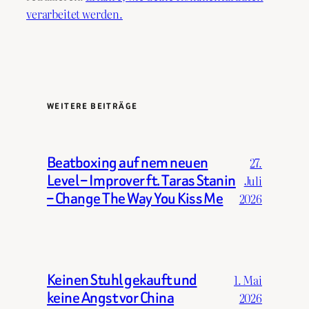
verarbeitet werden.
WEITERE BEITRÄGE
Beatboxing auf nem neuen
27.
Level – Improver ft. Taras Stanin
Juli
– Change The Way You Kiss Me
2026
Keinen Stuhl gekauft und
1. Mai
keine Angst vor China
2026