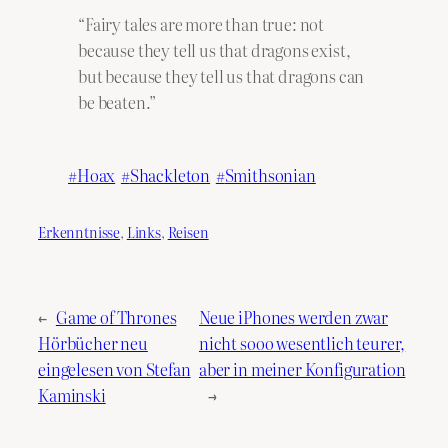
“Fairy tales are more than true: not
because they tell us that dragons exist,
but because they tell us that dragons can
be beaten.”
Hoax
Shackleton
Smithsonian
Erkenntnisse
, 
Links
, 
Reisen
←
Game of Thrones
Neue iPhones werden zwar
Hörbücher neu
nicht sooo wesentlich teurer,
eingelesen von Stefan
aber in meiner Konfiguration
Kaminski
→