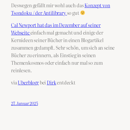
Deswegen gefällt mir wohl auch das
Konzept von
Tsondoku / der Antilibrary
so gut
Cal Newport hat das im Dezember auf seiner
Webseite
einfach mal gemacht und einige der
Kernideen seiner Bücher in einen Blogartikel
zusammen gedampft. Sehr schön, um sich an seine
Bücher zu erinnern, als Einstieg in seinen
Themenkosmos oder einfach nur mal so zum
reinlesen.
via
Uberblogr
bei
Dirk
entdeckt
27. Januar 2025