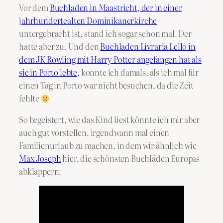
Vor dem
Buchladen in Maastricht, der in einer
jahrhundertealten Dominikanerkirche
untergebracht ist, stand ich sogar schon mal. Der
hatte aber zu. Und den
Buchladen Livraria Lello in
dem JK Rowling mit Harry Potter angefangen hat als
sie in Porto lebte,
konnte ich damals, als ich mal für
einen Tag in Porto war nicht besuchen, da die Zeit
fehlte
So begeistert, wie das Kind liest könnte ich mir aber
auch gut vorstellen, irgendwann mal einen
Familienurlaub zu machen, in dem wir ähnlich wie
Max Joseph
hier, die schönsten Buchläden Europas
abklappern: