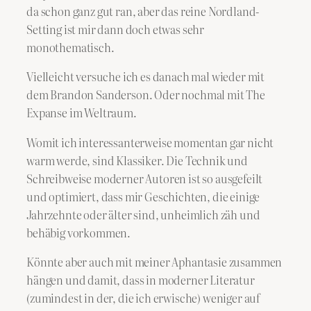
da schon ganz gut ran, aber das reine Nordland-
Setting ist mir dann doch etwas sehr
monothematisch.
Vielleicht versuche ich es danach mal wieder mit
dem Brandon Sanderson. Oder nochmal mit The
Expanse im Weltraum.
Womit ich interessanterweise momentan gar nicht
warm werde, sind Klassiker. Die Technik und
Schreibweise moderner Autoren ist so ausgefeilt
und optimiert, dass mir Geschichten, die einige
Jahrzehnte oder älter sind, unheimlich zäh und
behäbig vorkommen.
Könnte aber auch mit meiner Aphantasie zusammen
hängen und damit, dass in moderner Literatur
(zumindest in der, die ich erwische) weniger auf