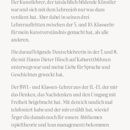
Der Kunstlehrer, der tatsächlich bildende Künstler
war und sich mit dem Lehreejob nur was dazu
verdient hat. Aber dabei in seinen drei
Lehrerauftritten zwischen der 5. und 10. Klasseehr
für mein Kunstverständnis gemacht hat, als alle
anderen.
Die darauf folgende Deutschlehrerin in der 7. und 8.
die mit Hanns Dieter Hüsch auf Kabarettbühnen
unterwegs war und meine Liebe für Sprache und
Geschichten geweckt hat.
Der BWL- und Klassen-Lehrer aus der 11.-13. der mir
das Denken, das Nachdenken und den Umgang mit
Freiheit beigebracht hat. Mit dem ich neulich mal
telefoniert habe und der mir erzählt hat, wieviel
Ärger die damals noch für unsere Abithemen
(spieltheorie und lean management) bekommen