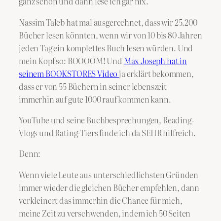
ganz schön und dann lese ich gar nix.
Nassim Taleb hat mal ausgerechnet, dass wir 25.200
Bücher lesen könnten, wenn wir von 10 bis 80 Jahren
jeden Tag ein komplettes Buch lesen würden. Und
mein Kopf so: BOOOOM! Und
Max Joseph hat in
seinem BOOKSTORES Video
ja erklärt bekommen,
dass er von 55 Büchern in seiner lebenszeit
immerhin auf gute 1000 rauf kommen kann.
YouTube und seine Buchbesprechungen, Reading-
Vlogs und Rating-Tiers finde ich da SEHR hilfreich.
Denn:
Wenn viele Leute aus unterschiedlichsten Gründen
immer wieder die gleichen Bücher empfehlen, dann
verkleinert das immerhin die Chance für mich,
meine Zeit zu verschwenden, indem ich 50 Seiten