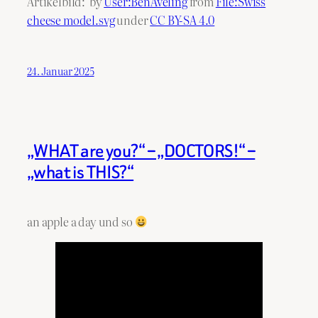
Artikelbild: by
User:BenAveling
from
File:Swiss
cheese model.svg
under
CC BY-SA 4.0
24. Januar 2025
„WHAT are you?“ – „DOCTORS!“ –
„what is THIS?“
an apple a day und so