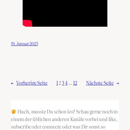
19. Januar 2025
←
Vorherige Seite
1
2
3
4
…
12
Nächste Seite
→
Huch, musste Du schon los? Schau gerne noch in
einem der üblichen anderen Kanäle vorbei und like,
subscribe oder connecte oder was Dir sonst so