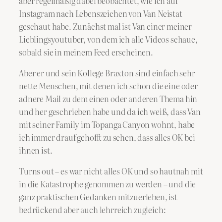
aber regelmäßig dabei beobachtet, wie ich auf
Instagram nach Lebenszeichen von Van Neistat
geschaut habe. Zunächst mal ist Van einer meiner
Lieblingsyoutuber, von dem ich alle Videos schaue,
sobald sie in meinem Feed erscheinen.
Aber er und sein Kollege Braxton sind einfach sehr
nette Menschen, mit denen ich schon die eine oder
adnere Mail zu dem einen oder anderen Thema hin
und her geschrieben habe und da ich weiß, dass Van
mit seiner Family im Topanga Canyon wohnt, habe
ich immer drauf gehofft zu sehen, dass alles OK bei
ihnen ist.
Turns out – es war nicht alles OK und so hautnah mit
in die Katastrophe genommen zu werden – und die
ganz praktischen Gedanken mitzuerleben, ist
bedrückend aber auch lehrreich zugleich: