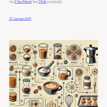
via
Uberblogr
bei
Dirk
entdeckt
27. Januar 2025