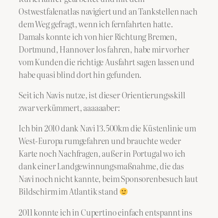
Ostwestfalenatlas navigiert und an Tankstellen nach
dem Weg gefragt, wenn ich fernfahrten hatte.
Damals konnte ich von hier Richtung Bremen,
Dortmund, Hannover los fahren, habe mir vorher
vom Kunden die richtige Ausfahrt sagen lassen und
habe quasi blind dort hin gefunden.
Seit ich Navis nutze, ist dieser Orientierungsskill
zwar verkümmert, aaaaaaber:
Ich bin 2010 dank Navi 13.500km die Küstenlinie um
West-Europa rumgefahren und brauchte weder
Karte noch Nachfragen, außer in Portugal wo ich
dank einer Landgewinnungsmaßnahme, die das
Navi noch nicht kannte, beim Sponsorenbesuch laut
Bildschirm im Atlantik stand
2011 konnte ich in Cupertino einfach entspannt ins