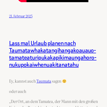
21. Februar 2025
Lass mal Urlaub planen nach
Taumata­whakatangihanga­koauau­o­
tamatea­turi­pukaka­piki­maunga­horo­
nuku­pokai­whenua­ki­tana­tahu
Ey, kannst auch
Taumata
sagen
oder auch
„Der Ort, an dem Tamatea, der Mann mit den großen