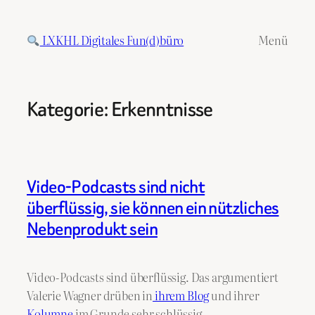
Zum
Inhalt
LXKHL Digitales Fun(d)büro
Menü
springen
Kategorie:
Erkenntnisse
Video-Podcasts sind nicht
überflüssig, sie können ein nützliches
Nebenprodukt sein
Video-Podcasts sind überflüssig. Das argumentiert
Valerie Wagner drüben in
ihrem Blog
und ihrer
Kolumne
im Grunde sehr schlüssig.