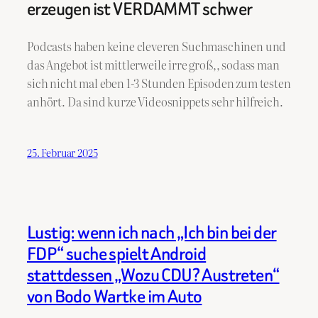
erzeugen ist VERDAMMT schwer
Podcasts haben keine cleveren Suchmaschinen und
das Angebot ist mittlerweile irre groß,, sodass man
sich nicht mal eben 1-3 Stunden Episoden zum testen
anhört. Da sind kurze Videosnippets sehr hilfreich.
25. Februar 2025
Lustig: wenn ich nach „Ich bin bei der
FDP“ suche spielt Android
stattdessen „Wozu CDU? Austreten“
von Bodo Wartke im Auto