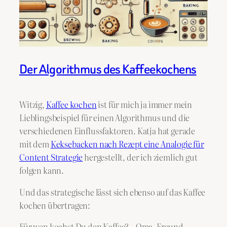
Der Algorithmus des Kaffeekochens
Witzig,
Kaffee kochen
ist für mich ja immer mein
Lieblingsbeispiel für einen Algorithmus und die
verschiedenen Einflussfaktoren. Katja hat gerade
mit dem
Keksebacken nach Rezept eine Analogie für
Content Strategie
hergestellt, der ich ziemlich gut
folgen kann.
Und das strategische lässt sich ebenso auf das Kaffee
kochen übertragen:
Für wen kochst Du den Kaffee? – Oma, Freund,